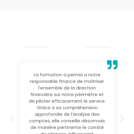
NOS CLIENTS
Ils témoignent
La formation a permis a notre
responsable finance de maîtriser
l'ensemble de la direction
t
financière sur notre périmètre et
de piloter efficacement le service.
Grâce à sa compréhension
approfondie de l’analyse des
comptes, elle conseille désormais
de manière pertinente le comité
de pilotage, influençant