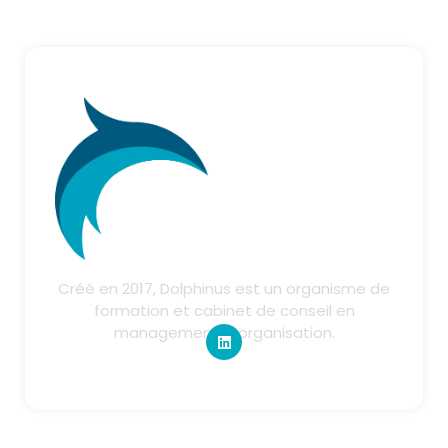
Créé en 2017, Dolphinus est un organisme de
formation et cabinet de conseil en
management & organisation.