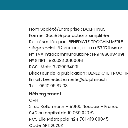
Nom Société/Entreprise : DOLPHINUS
Forme : Société par actions simplifiée
Représentée par : BENEDICTE TROCHIM MERLE
Siège social : 92 RUE DE QUEULEU 57070 Metz
N° TVA intracommunautaire : FR94830084091
N° SIRET : 83008409100016
RCS : Metz B 830084091
Directeur de la publication : BENEDICTE TROCHI
Email : benedicte.merle@dolphinus.fr
Tél. : 06.10.05.37.03
Hébergement :
OVH
2 rue Kellermann – 59100 Roubaix – France
SAS au capital de 10 069 020 €
RCS Lille Métropole 424 761 419 00045
Code APE 2620Z