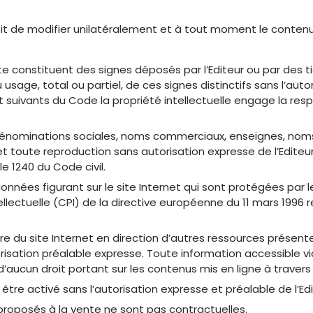
 droit de modifier unilatéralement et à tout moment le conte
te constituent des signes déposés par l’Editeur ou par des t
sage, total ou partiel, de ces signes distinctifs sans l’autor
et suivants du Code la propriété intellectuelle engage la resp
dénominations sociales, noms commerciaux, enseignes, noms 
 et toute reproduction sans autorisation expresse de l’Editeu
le 1240 du Code civil.
ées figurant sur le site Internet qui sont protégées par les d
llectuelle (CPI) de la directive européenne du 11 mars 1996 r
re du site Internet en direction d’autres ressources présent
orisation préalable expresse. Toute information accessible vi
 d’aucun droit portant sur les contenus mis en ligne à travers l
tre activé sans l’autorisation expresse et préalable de l’Edi
proposés à la vente ne sont pas contractuelles.