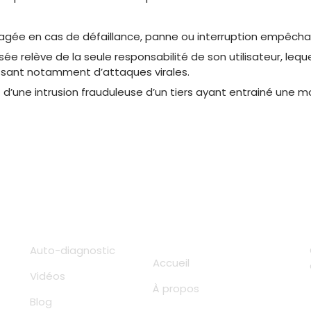
ngagée en cas de défaillance, panne ou interruption empêchan
sée relève de la seule responsabilité de son utilisateur, leq
issant notamment d’attaques virales.
nt d’une intrusion frauduleuse d’un tiers ayant entrainé une 
Liens utiles
Auto-diagnostic
Accueil
Vidéos
À propos
Blog