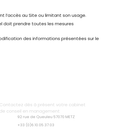
t l’accès au Site ou limitant son usage.
uel doit prendre toutes les mesures
modification des informations présentées sur le
Contact
Contactez dès à présent votre cabinet
de conseil en management
92 rue de Queuleu 57070 METZ
+33 (0)6.10.05.37.03