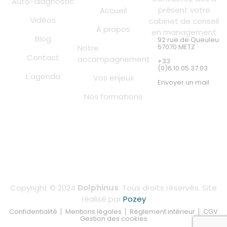
Auto-diagnostic
présent votre
Accueil
Vidéos
cabinet de conseil
À propos
en management
Blog
92 rue de Queuleu
57070 METZ
Notre
Contact
accompagnement
+33
(0)6.10.05.37.03
L'agenda
Vos enjeux
Envoyer un mail
Nos formations
Copyright © 2024
Dolphinus
. Tous droits réservés. Site
réalisé par
Pozey
Confidentialité
Mentions légales
Règlement intérieur
CGV
Gestion des cookies