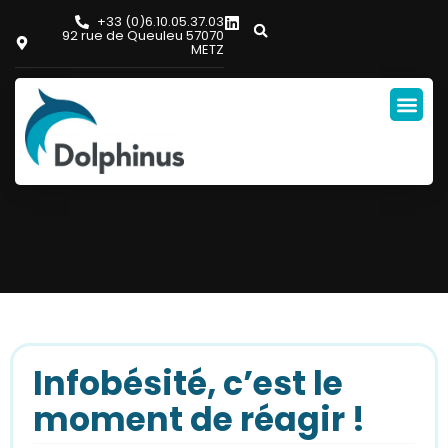
+33 (0)6.10.05.37.03
92 rue de Queuleu 57070
METZ
Infobésité, c’est le
moment de réagir !