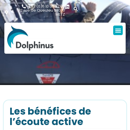
+33 (0)6.10.05.37.03
92 rue de Queuleu 57070
METZ
Les bénéfices de
l’écoute active